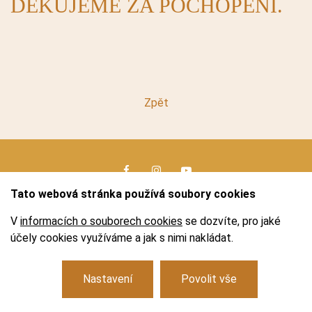
DĚKUJEME ZA POCHOPENÍ.
KONTAKTY
E-SHOP
KAVÁRNA
Zpět
EXPOZICE AUSTERLITZ 1805
DALŠÍ
Tato webová stránka používá soubory cookies
Logo
Partneři
Mobilní průvodce
Virtuální prohlídka
V
informacích o souborech cookies
se dozvíte, pro jaké
NABÍDKA PRÁCE
VIRTUÁLNÍ PROHLÍDKA
Základní dokumenty
Zásady používání cookies
Facebook
Instagram
Youtube
účely cookies využíváme a jak s nimi nakládat.
PŘEDPRODEJ
© 2026 Zámek Slavkov – Austerlitz
Nastavení
Povolit vše