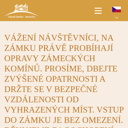
ÚVODNÍ STRANA
VÁŽENÍ NÁVŠTĚVNÍCI, NA
PRO NÁVŠTĚVNÍKY
ZÁMKU PRÁVĚ PROBÍHAJÍ
OPRAVY ZÁMECKÝCH
AKCE
KOMÍNŮ. PROSÍME, DBEJTE
SVATBY
ZVÝŠENÉ OPATRNOSTI A
DRŽTE SE V BEZPEČNÉ
JARMARKY
VZDÁLENOSTI OD
PRONÁJMY
VYHRAZENÝCH MÍST. VSTUP
DO ZÁMKU JE BEZ OMEZENÍ.
O ZÁMKU