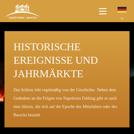
HOME
HISTORISCHE
BESICHTIGUNGSTOUREN
REGELMÄSSIGE A
KONZERTE UND
EREIGNISSE UND
DEN SCHLOSSPARK
USSTELLUNGEN
THEATER
JAHRMÄRKTE
GESCHICHTE
Sie können Ihren Besuch mit Kunst oder Spielen bunt machen.
Konzerte von Weltstars im Schlosspark oder Kammermusik in
Das Schloss lebt regelmäßig von der Geschichte. Neben dem
In den Schlossgalerien haben wir immer thematische
AKTIONEN
der wunderschönen Umgebung des historischen Saals oder der
Gedenken an die Folgen von Napoleons Feldzug gibt es auch
Ausstellungen oder interaktive Ausstellungen für Junge und
Schlosskapelle. All dies finden Sie in unserem Schloss!
eine Aktion, die sich auf die Epoche des Mittelalters oder des
Alte vorbereitet.
VERMIETUNGEN
Barocks bezieht.
KONTAKTE