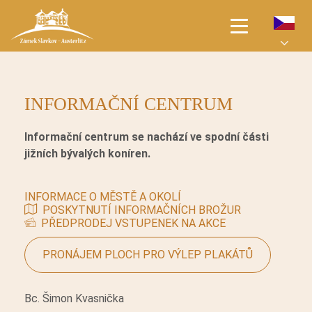
ÚVODNÍ STRANA
INFORMAČNÍ CENTRUM
PRO NÁVŠTĚVNÍKY
Informační centrum se nachází ve spodní části
AKCE
jižních bývalých koníren.
SVATBY
INFORMACE O MĚSTĚ A OKOLÍ
POSKYTNUTÍ INFORMAČNÍCH BROŽUR
JARMARKY
PŘEDPRODEJ VSTUPENEK NA AKCE
PRONÁJEM PLOCH PRO VÝLEP PLAKÁTŮ
PRONÁJMY
Bc. Šimon Kvasnička
O ZÁMKU