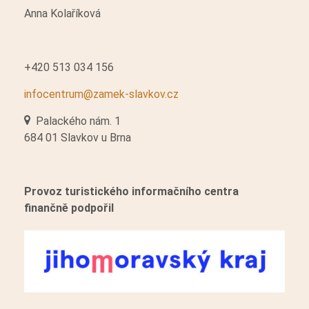
Anna Kolaříková
KONTAKTY
E-SHOP
+420 513 034 156
infocentrum@zamek-slavkov.cz
KAVÁRNA
Palackého nám. 1
684 01 Slavkov u Brna
EXPOZICE AUSTERLITZ 1805
DALŠÍ
Provoz turistického informačního centra
finančně podpořil
NABÍDKA PRÁCE
VIRTUÁLNÍ PROHLÍDKA
PŘEDPRODEJ