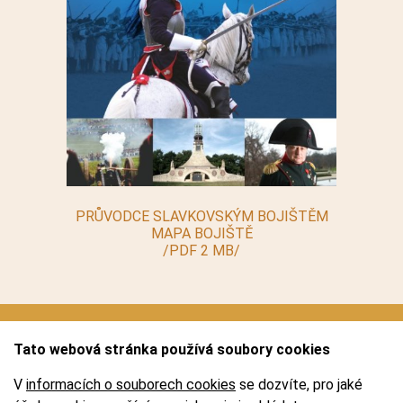
PRŮVODCE SLAVKOVSKÝM BOJIŠTĚM
MAPA BOJIŠTĚ
/PDF 2 MB/
Tato webová stránka používá soubory cookies
V
informacích o souborech cookies
se dozvíte, pro jaké
Logo
Partneři
Mobilní průvodce
Virtuální prohlídka