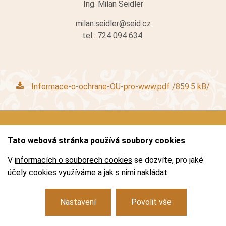
Ing. Milan Seidler
KONTAKTY
milan.seidler@seid.cz
tel.: 724 094 634
E-SHOP
KAVÁRNA
Informace-o-ochrane-OU-pro-www.pdf /859.5 kB/
EXPOZICE AUSTERLITZ 1805
DALŠÍ
Tato webová stránka používá soubory cookies
Logo
Partneři
Mobilní průvodce
Virtuální prohlídka
V
informacích o souborech cookies
se dozvíte, pro jaké
NABÍDKA PRÁCE
VIRTUÁLNÍ PROHLÍDKA
účely cookies využíváme a jak s nimi nakládat.
Základní dokumenty
Zásady používání cookies
Facebook
Instagram
Youtube
PŘEDPRODEJ
Nastavení
Povolit vše
© 2026 Zámek Slavkov – Austerlitz