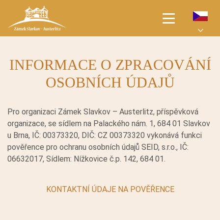
ÚVODNÍ STRANA
INFORMACE O ZPRACOVÁNÍ
PRO NÁVŠTĚVNÍKY
OSOBNÍCH ÚDAJŮ
AKCE
Pro organizaci Zámek Slavkov – Austerlitz, příspěvková
organizace, se sídlem na Palackého nám. 1, 684 01 Slavkov
SVATBY
u Brna, IČ: 00373320, DIČ: CZ 00373320 vykonává funkci
pověřence pro ochranu osobních údajů SEID, s.r.o., IČ:
JARMARKY
06632017, Sídlem: Nížkovice č.p. 142, 684 01.
PRONÁJMY
KONTAKTNÍ ÚDAJE NA POVĚŘENCE
O ZÁMKU