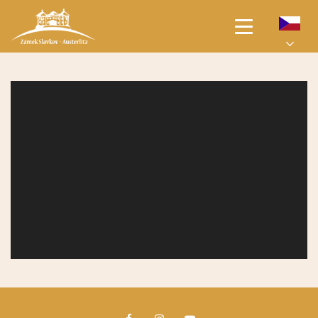
ÚVODNÍ STRANA
PRO NÁVŠTĚVNÍKY
AKCE
SVATBY
JARMARKY
PRONÁJMY
O ZÁMKU