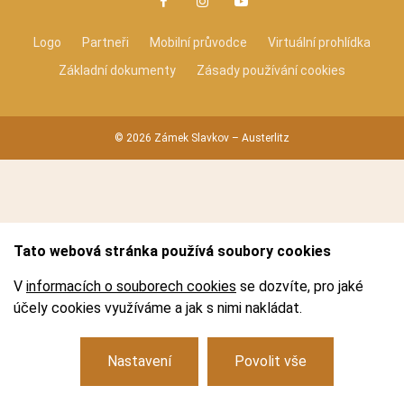
KONTAKTY
Logo
Partneři
Mobilní průvodce
Virtuální prohlídka
Základní dokumenty
Zásady používání cookies
Facebook
Instagram
Youtube
E-SHOP
KAVÁRNA
© 2026 Zámek Slavkov – Austerlitz
EXPOZICE AUSTERLITZ 1805
DALŠÍ
Tato webová stránka používá soubory cookies
V
informacích o souborech cookies
se dozvíte, pro jaké
NABÍDKA PRÁCE
VIRTUÁLNÍ PROHLÍDKA
účely cookies využíváme a jak s nimi nakládat.
PŘEDPRODEJ
Nastavení
Povolit vše